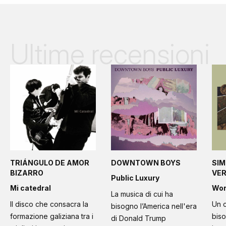
Ultime recensioni
TRIÁNGULO DE AMOR
DOWNTOWN BOYS
SIM
BIZARRO
VE
Public Luxury
Mi catedral
Wo
La musica di cui ha
Il disco che consacra la
Un c
bisogno l’America nell'era
formazione galiziana tra i
bis
di Donald Trump