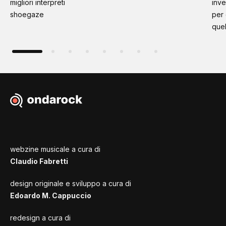
migliori interpreti
inve
shoegaze
per
quel
webzine musicale a cura di
Claudio Fabretti
design originale e sviluppo a cura di
Edoardo M. Cappuccio
redesign a cura di