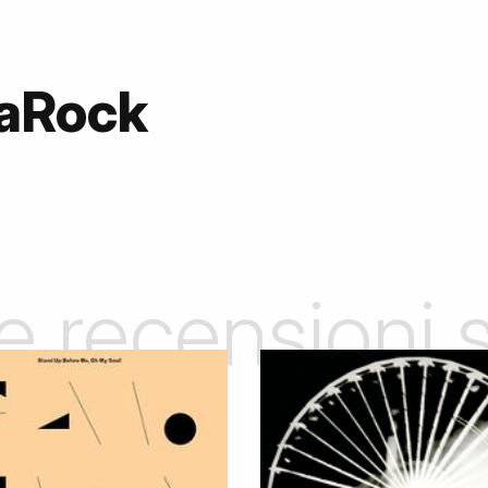
daRock
le recensioni