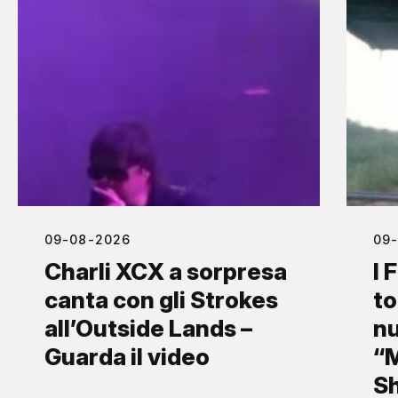
09-08-2026
09
Charli XCX a sorpresa
I 
canta con gli Strokes
to
all’Outside Lands –
nu
Guarda il video
“M
S