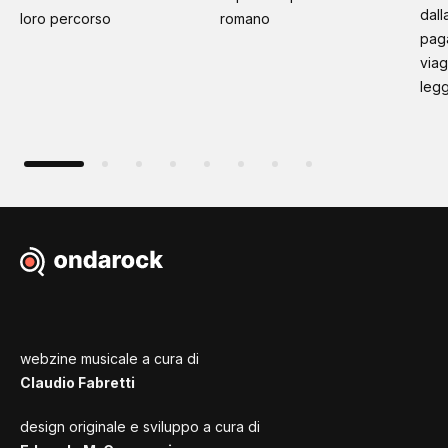
dall
loro percorso
romano
paga
viag
leg
webzine musicale a cura di
Claudio Fabretti
design originale e sviluppo a cura di