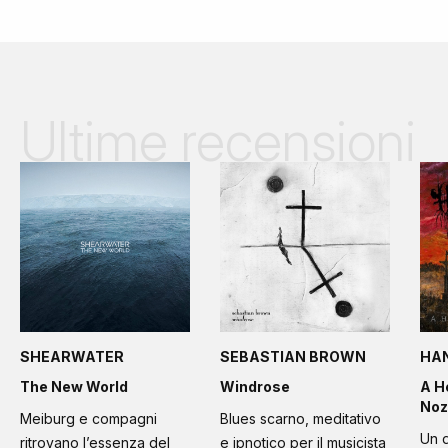
Ultime recensioni
SHEARWATER
SEBASTIAN BROWN
HA
The New World
Windrose
A H
Noz
Meiburg e compagni
Blues scarno, meditativo
Un d
ritrovano l’essenza del
e ipnotico per il musicista