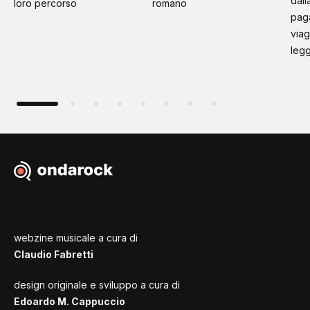
dall
loro percorso
romano
paga
viag
leg
webzine musicale a cura di
Claudio Fabretti
design originale e sviluppo a cura di
Edoardo M. Cappuccio