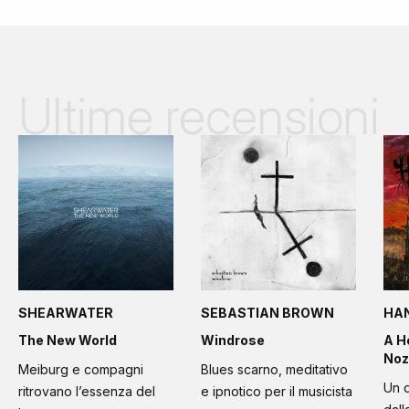
Ultime recensioni
SHEARWATER
SEBASTIAN BROWN
HA
The New World
Windrose
A H
Noz
Meiburg e compagni
Blues scarno, meditativo
Un d
ritrovano l’essenza del
e ipnotico per il musicista