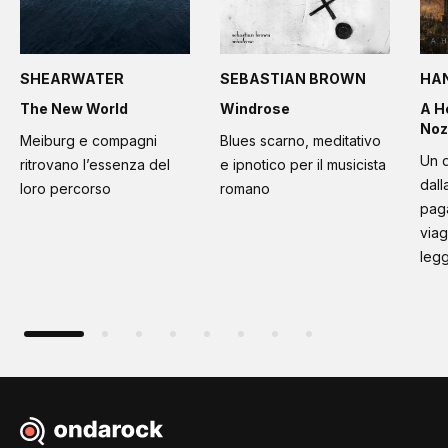
SHEARWATER
SEBASTIAN BROWN
HA
The New World
Windrose
A H
Noz
Meiburg e compagni
Blues scarno, meditativo
Un d
ritrovano l’essenza del
e ipnotico per il musicista
dall
loro percorso
romano
paga
viag
leg