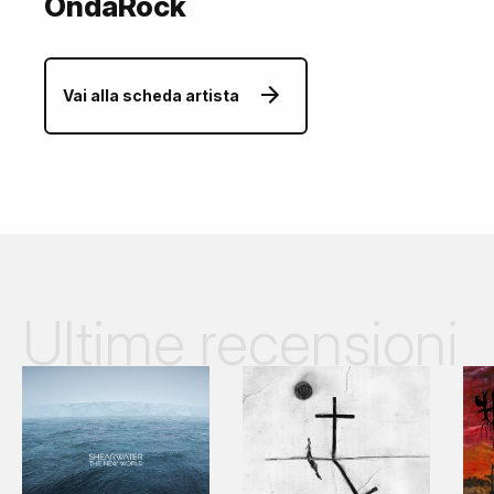
OndaRock
Vai alla scheda artista
Ultime recensioni