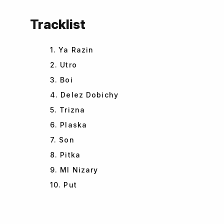
Tracklist
1. Ya Razin
2. Utro
3. Boi
4. Delez Dobichy
5. Trizna
6. Plaska
7. Son
8. Pitka
9. MI Nizary
10. Put