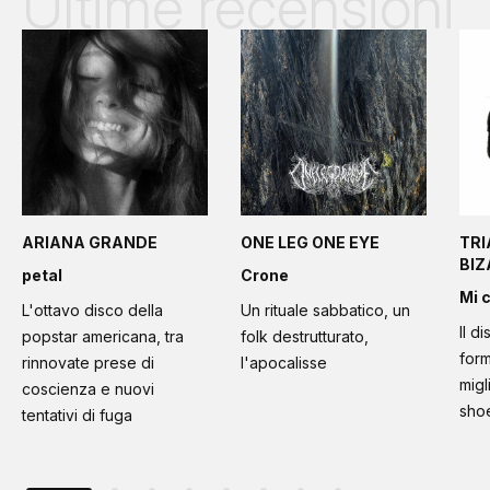
Ultime recensioni
ARIANA GRANDE
ONE LEG ONE EYE
TRI
BI
petal
Crone
Mi 
L'ottavo disco della
Un rituale sabbatico, un
Il d
popstar americana, tra
folk destrutturato,
form
rinnovate prese di
l'apocalisse
migl
coscienza e nuovi
sho
tentativi di fuga