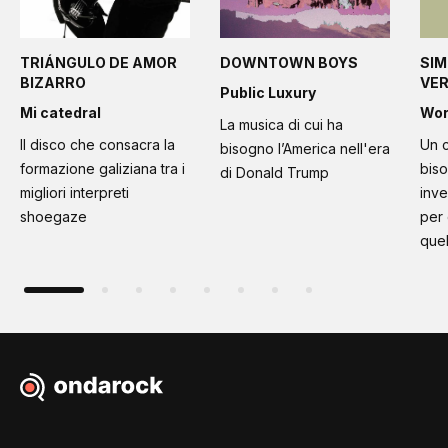
TRIÁNGULO DE AMOR
DOWNTOWN BOYS
SIM
BIZARRO
VE
Public Luxury
Mi catedral
Wo
La musica di cui ha
Il disco che consacra la
Un c
bisogno l’America nell'era
formazione galiziana tra i
bis
di Donald Trump
migliori interpreti
inve
shoegaze
per
quel