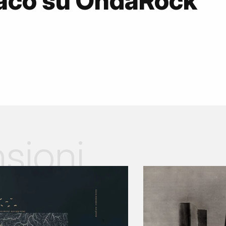
yaco su OndaRock
sioni