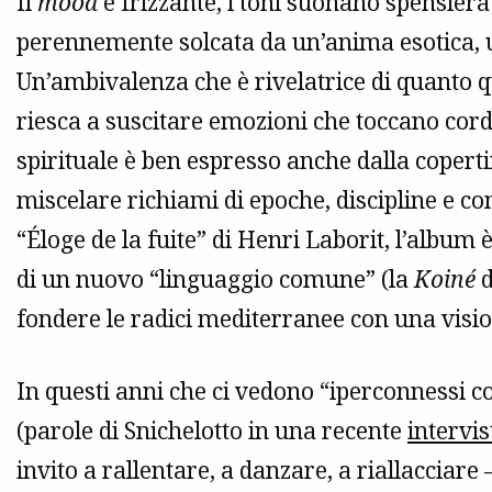
Il
mood
è frizzante, i toni suonano spensierat
perennemente solcata da un’anima esotica, u
Un’ambivalenza che è rivelatrice di quanto q
riesca a suscitare emozioni che toccano cord
spirituale è ben espresso anche dalla copert
miscelare richiami di epoche, discipline e cont
“Éloge de la fuite” di Henri Laborit, l’album
di un nuovo “linguaggio comune” (la
Koiné
d
fondere le radici mediterranee con una visi
In questi anni che ci vedono “iperconnessi co
(parole di Snichelotto in una recente
intervis
invito a rallentare, a danzare, a riallacciare