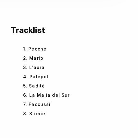
Tracklist
1. Pecché
2. Mario
3. L'aura
4. Palepoli
5. Saditè
6. La Malìa del Sur
7. Faccussì
8. Sirene