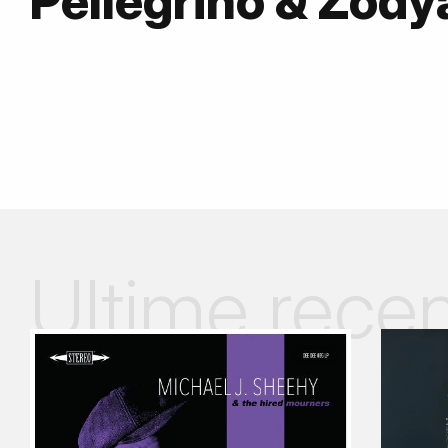
Pellegrino & Zod
Ultime recen