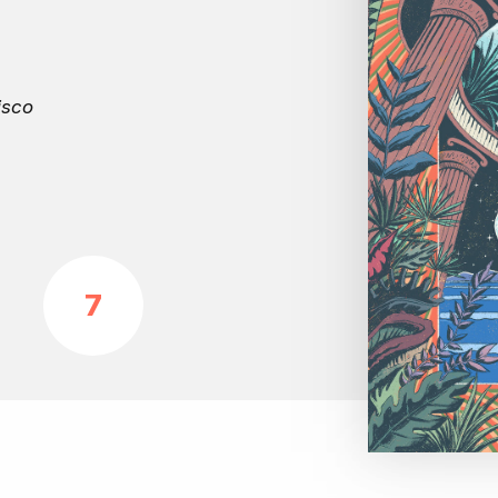
isco
7