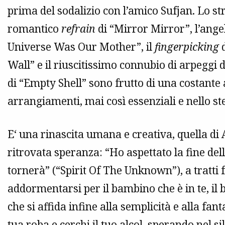
prima del sodalizio con l’amico Sufjan. Lo st
romantico
refrain
di “Mirror Mirror”, l’ange
Universe Was Our Mother”, il
fingerpicking
d
Wall” e il riuscitissimo connubio di arpeggi d
di “Empty Shell” sono frutto di una costante a
arrangiamenti, mai così essenziali e nello s
E‘ una rinascita umana e creativa, quella di
ritrovata speranza: “Ho aspettato la fine del
tornerà” (“Spirit Of The Unknown”), a tratti 
addormentarsi per il bambino che è in te, il
che si affida infine alla semplicità e alla fa
tua roba e cerchi il tuo alcol, sperando nel s