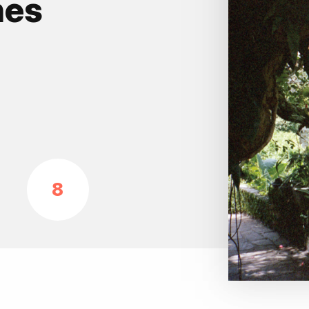
hes
8