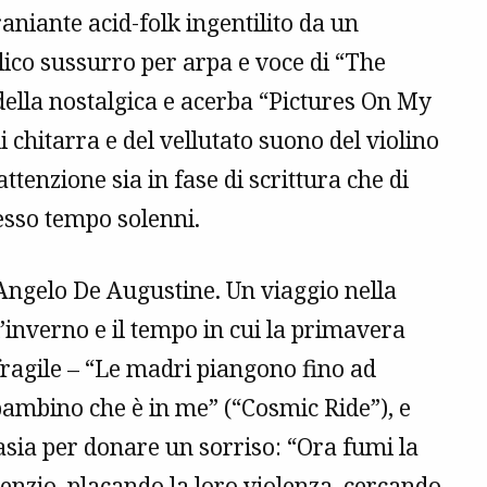
raniante acid-folk ingentilito da un
lico sussurro per arpa e voce di “The
ella nostalgica e acerba “Pictures On My
i chitarra e del vellutato suono del violino
ttenzione sia in fase di scrittura che di
tesso tempo solenni.
 Angelo De Augustine. Un viaggio nella
l’inverno e il tempo in cui la primavera
fragile – “Le madri piangono fino ad
 bambino che è in me” (“Cosmic Ride”), e
ntasia per donare un sorriso: “Ora fumi la
ilenzio, placando la loro violenza, cercando