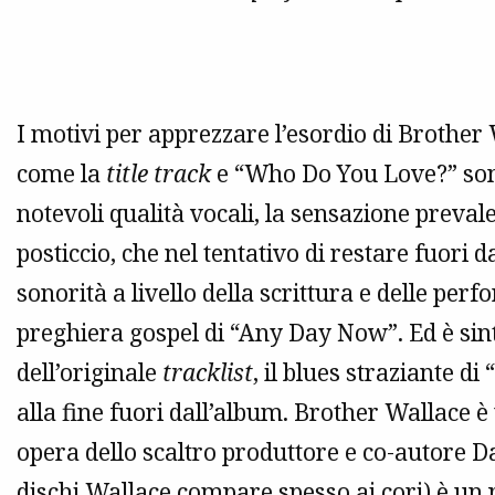
I motivi per apprezzare l’esordio di Brothe
come la
title track
e “Who Do You Love?” sono
notevoli qualità vocali, la sensazione preval
posticcio, che nel tentativo di restare fuori 
sonorità a livello della scrittura e delle perf
preghiera gospel di “Any Day Now”. Ed è sin
dell’originale
tracklist
, il blues straziante 
alla fine fuori dall’album. Brother Wallace è
opera dello scaltro produttore e co-autore D
dischi Wallace compare spesso ai cori) è un 