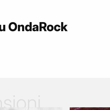
su OndaRock
sioni