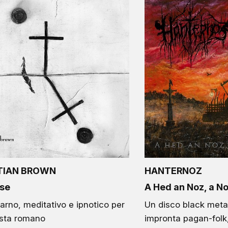
TIAN BROWN
HANTERNOZ
se
A Hed an Noz, a No
arno, meditativo e ipnotico per
Un disco black metal
ista romano
impronta pagan-folk,