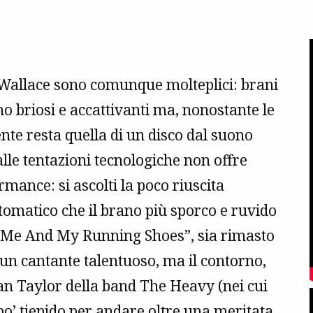
r Wallace sono comunque molteplici: brani
 briosi e accattivanti ma, nonostante le
ente resta quella di un disco dal suono
dalle tentazioni tecnologiche non offre
ormance: si ascolti la poco riuscita
tomatico che il brano più sporco e ruvido
di “Me And My Running Shoes”, sia rimasto
 un cantante talentuoso, ma il contorno,
an Taylor della band The Heavy (nei cui
po’ tiepido per andare oltre una meritata