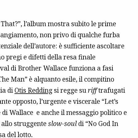
 That?”, l’album mostra subito le prime
arrangiamento, non privo di qualche furba
nziale dell’autore: è sufficiente ascoltare
 pregi e difetti della resa finale
vival di Brother Wallace funziona a fasi
 The Man” è alquanto esile, il compitino
ia di
Otis Redding
si regge su
riff
trafugati
ante opposto, l’urgente e viscerale “Let’s
e di Wallace e anche il messaggio politico e
a allo struggente
slow-soul
di “No God In
a del lotto.