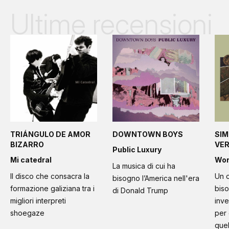
Ultime recensioni
TRIÁNGULO DE AMOR
DOWNTOWN BOYS
SIM
BIZARRO
VE
Public Luxury
Mi catedral
Wo
La musica di cui ha
Il disco che consacra la
Un c
bisogno l’America nell'era
formazione galiziana tra i
bis
di Donald Trump
migliori interpreti
inve
shoegaze
per
quel