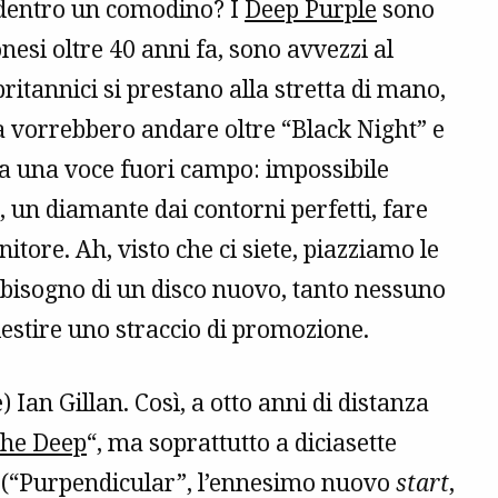
 dentro un comodino? I
Deep Purple
sono
nesi oltre 40 anni fa, sono avvezzi al
itannici si prestano alla stretta di mano,
a vorrebbero andare oltre “Black Night” e
a una voce fuori campo: impossibile
, un diamante dai contorni perfetti, fare
tore. Ah, visto che ci siete, piazziamo le
’è bisogno di un disco nuovo, tanto nessuno
estire uno straccio di promozione.
) Ian Gillan. Così, a otto anni di distanza
The Deep
“, ma soprattutto a diciasette
o (“Purpendicular”, l’ennesimo nuovo
start
,