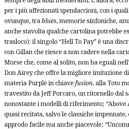
sempre degli abili mestieranti. E allora, ecco
per i più affezionati spendaccioni, con i quali
ovunque, tra
blues
, memorie sinfoniche, a
anche stavolta qualche cartolina potrebbe e
trasloco): il singolo “Hell To Pay” è una disc
con Gillan che riesce a non cadere nella car
Morse che, come al solito, non ha eguali nell
Don Airey che offre la migliore imitazione d
materia Purple in chiave
fusion
, alla Toto m
travestito da Jeff Porcaro, un ritornello dal
nonostante i modelli di riferimento; “Above
quasi recitata, salvo le classiche impennate
approdo facile ma anche piacevole; “Uncomm