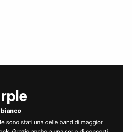
rple
 bianco
le sono stati una delle band di maggior
ock. Grazie anche a una serie di concerti