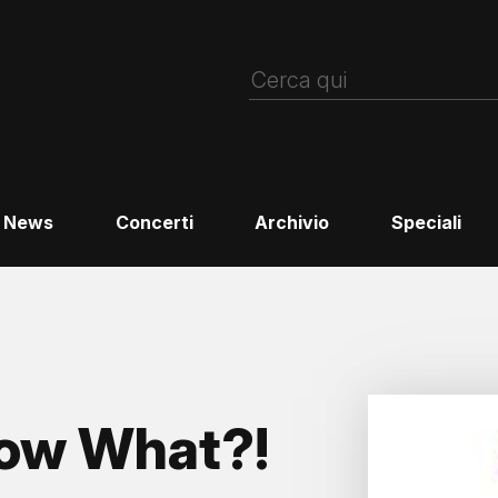
News
Concerti
Archivio
Speciali
ow What?!