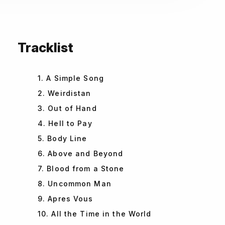
Tracklist
1. A Simple Song
2. Weirdistan
3. Out of Hand
4. Hell to Pay
5. Body Line
6. Above and Beyond
7. Blood from a Stone
8. Uncommon Man
9. Apres Vous
10. All the Time in the World