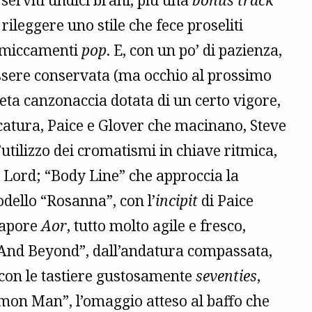
 serviti undici brani, più una
bonus track
 rileggere uno stile che fece proseliti
mmiccamenti
pop
. E, con un po’ di pazienza,
ssere conservata (ma occhio al prossimo
reta canzonaccia dotata di un certo vigore,
icatura, Paice e Glover che macinano, Steve
’utilizzo dei cromatismi in chiave ritmica,
i Lord; “Body Line” che approccia la
odello “Rosanna”, con l’
incipit
di Paice
 sapore
Aor
, tutto molto agile e fresco,
 And Beyond”, dall’andatura compassata,
, con le tastiere gustosamente
seventies
,
on Man”, l’omaggio atteso al baffo che