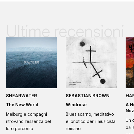
Ultime recensioni
SHEARWATER
SEBASTIAN BROWN
HA
The New World
Windrose
A H
Noz
Meiburg e compagni
Blues scarno, meditativo
Un d
ritrovano l’essenza del
e ipnotico per il musicista
dall
loro percorso
romano