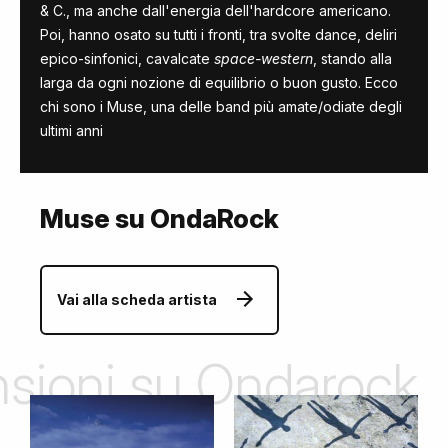
& C., ma anche dall'energia dell'hardcore americano.
Poi, hanno osato su tutti i fronti, tra svolte dance, deliri
epico-sinfonici, cavalcate
space-western
, stando alla
larga da ogni nozione di equilibrio o buon gusto. Ecco
chi sono i Muse, una delle band più amate/odiate degli
ultimi anni
Muse su OndaRock
Vai alla scheda artista
ensioni su Ondarock