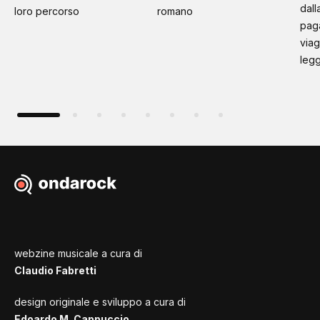
dall
loro percorso
romano
paga
viag
leg
webzine musicale a cura di
Claudio Fabretti
design originale e sviluppo a cura di
Edoardo M. Cappuccio