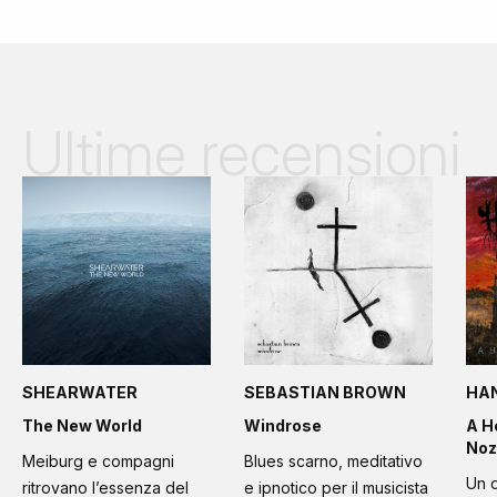
Ultime recensioni
SHEARWATER
SEBASTIAN BROWN
HA
The New World
Windrose
A H
Noz
Meiburg e compagni
Blues scarno, meditativo
Un d
ritrovano l’essenza del
e ipnotico per il musicista