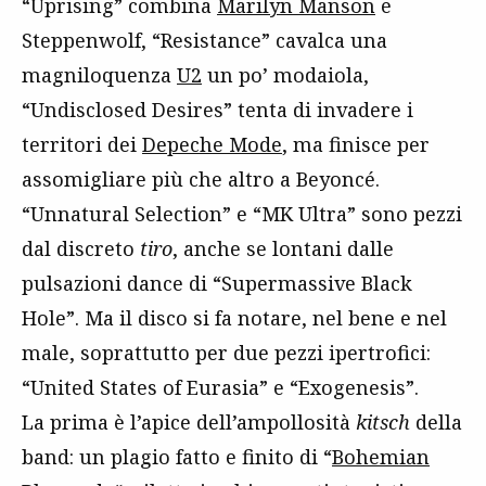
“Uprising” combina
Marilyn Manson
e
Steppenwolf, “Resistance” cavalca una
magniloquenza
U2
un po’ modaiola,
“Undisclosed Desires” tenta di invadere i
territori dei
Depeche Mode
, ma finisce per
assomigliare più che altro a Beyoncé.
“Unnatural Selection” e “MK Ultra” sono pezzi
dal discreto
tiro
, anche se lontani dalle
pulsazioni dance di “Supermassive Black
Hole”. Ma il disco si fa notare, nel bene e nel
male, soprattutto per due pezzi ipertrofici:
“United States of Eurasia” e “Exogenesis”.
La prima è l’apice dell’ampollosità
kitsch
della
band: un plagio fatto e finito di “
Bohemian