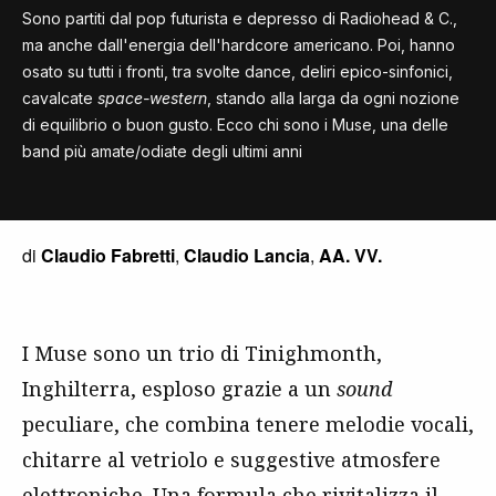
Sono partiti dal pop futurista e depresso di Radiohead & C.,
ma anche dall'energia dell'hardcore americano. Poi, hanno
osato su tutti i fronti, tra svolte dance, deliri epico-sinfonici,
cavalcate
space-western
, stando alla larga da ogni nozione
di equilibrio o buon gusto. Ecco chi sono i Muse, una delle
band più amate/odiate degli ultimi anni
di
Claudio Fabretti
,
Claudio Lancia
,
AA. VV.
I Muse sono un trio di Tinighmonth,
Inghilterra, esploso grazie a un
sound
peculiare, che combina tenere melodie vocali,
chitarre al vetriolo e suggestive atmosfere
elettroniche. Una formula che rivitalizza il