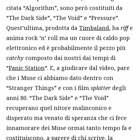
citata “Algorithm”, sono però costituiti da
“The Dark Side”, “The Void” e “Pressure”.
Quest’ultima, prodotta da
Timbaland
, ha
riff
e
anima rock ‘n’ roll ma un cuore di caldo pop
elettronico ed è probabilmente il pezzo più
catchy
composto dai nostri dai tempi di
“
Panic Station
“. E, a giudicare dal video, pare
che i Muse ci abbiamo dato dentro con
“Stranger Things” e con i film
splatter
degli
anni 80. “The Dark Side” e “The Void”
recuperano quel nitore malinconico e
disperato ma venato di speranza che ci fece
innamorare dei Muse ormai tanto tempo fa e
costituiscono, a parere di chi scrive, la