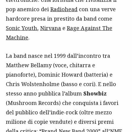
pop anemico dei
Radiohead
con una verve
hardcore presa in prestito da band come
Sonic Youth
,
Nirvana
e
Rage Against The
Machine
.
La band nasce nel 1999 dall’incontro tra
Matthew Bellamy (voce, chitarra e
pianoforte), Dominic Howard (batteria) e
Chris Wolstenholme (basso e cori). E nello
stesso anno pubblica l’album
Showbiz
(Mushroom Records) che conquista i favori
del pubblico dell’indie-rock (oltre mezzo
milione di copie vendute) e diversi premi
della critica: “Brand New Band 2000” all’NME