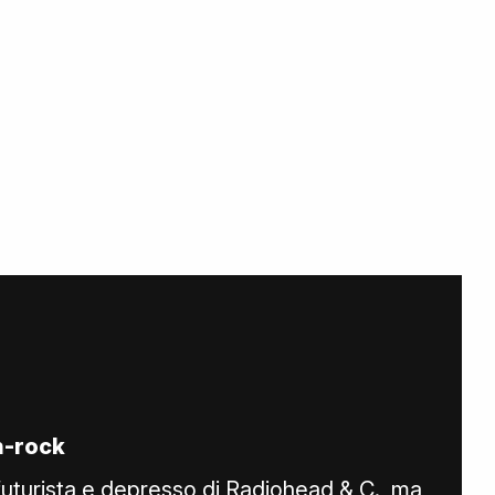
ch-rock
 futurista e depresso di Radiohead & C., ma