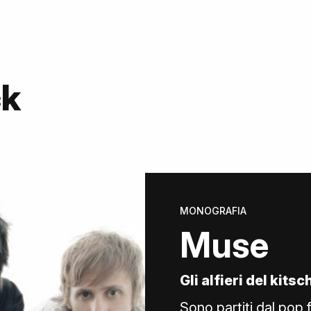
ck
MONOGRAFIA
Muse
Gli alfieri del kits
Sono partiti dal pop