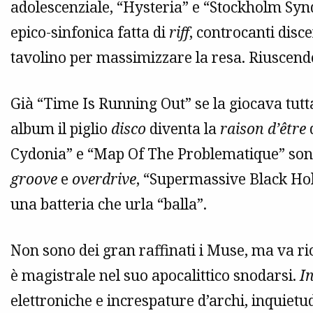
adolescenziale, “Hysteria” e “Stockholm Sy
epico-sinfonica fatta di
riff
, controcanti disce
tavolino per massimizzare la resa. Riuscendo
Già “Time Is Running Out” se la giocava tutt
album il piglio
disco
diventa la
raison d’être
d
Cydonia” e “Map Of The Problematique” so
groove
e
overdrive
, “Supermassive Black Hol
una batteria che urla “balla”.
Non sono dei gran raffinati i Muse, ma va ri
è magistrale nel suo apocalittico snodarsi.
I
elettroniche e increspature d’archi, inquietu