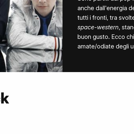
anche dall'energia d
tutti i fronti, tra svo
space-western
, stan
buon gusto. Ecco chi
amate/odiate degli ul
ck