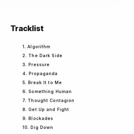
Tracklist
1. Algorithm
2. The Dark Side
3. Pressure
4. Propaganda
5. Break It to Me
6. Something Human
7. Thought Contagion
8. Get Up and Fight
9. Blockades
10. Dig Down