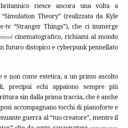
 britannico riesce ancora una volta a
o “Simulation Theory” (realizzata da Kyle
ie-tv “Stranger Things”), che ci immerge
cinematografico, richiami al mondo
mood
un futuro distopico e cyberpunk pennellato
 e non come estetica, a un primo ascolto
i, precipui echi appaiono sempre più
ittura sin dalla prima traccia, che è anche
orposi accompagnano tocchi di pianoforte e
tenuante guerra al “tuo creatore”, mentre il
ator
” che da certe canzonature
.