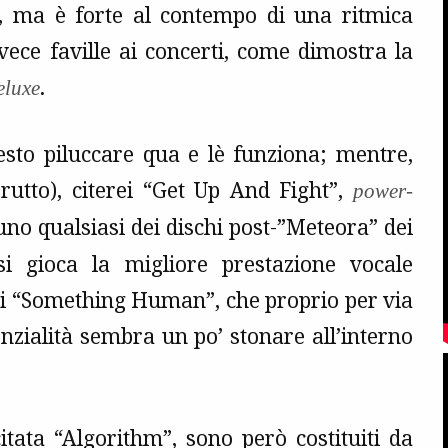
0, ma è forte al contempo di una ritmica
ece faville ai concerti, come dimostra la
.
eluxe
uesto piluccare qua e lè funziona; mentre,
utto), citerei “Get Up And Fight”,
power-
no qualsiasi dei dischi post-”Meteora” dei
i gioca la migliore prestazione vocale
o di “Something Human”, che proprio per via
nzialità sembra un po’ stonare all’interno
itata “Algorithm”, sono però costituiti da