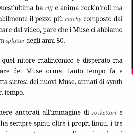
Quest’ultima ha
e anima rock’n’roll ma
riff
abilmente il pezzo più
composto dai
catchy
dicare dal video, pare che i Muse ci abbiamo
lm
degli anni 80.
splatter
 quel nitore malinconico e disperato ma
rare dei Muse ormai tanto tempo fa e
etta sintesi dei nuovi Muse, armati di synth
n tempo.
nere ancorati all’immagine di
e
rockettari
 sempre spinti oltre i propri limiti, i tre