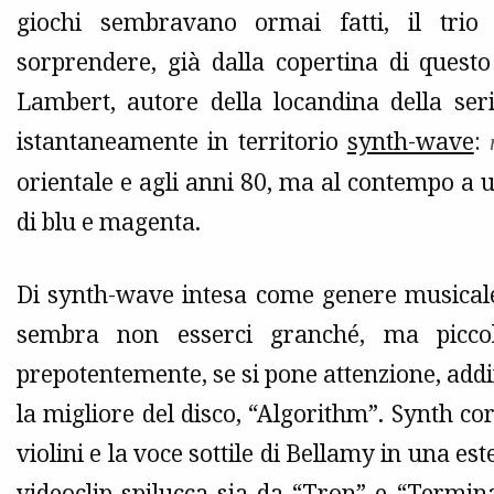
giochi sembravano ormai fatti, il trio
sorprendere, già dalla copertina di quest
Lambert, autore della locandina della ser
istantaneamente in territorio
synth-wave
:
orientale e agli anni 80, ma al contempo a 
di blu e magenta.
Di synth-wave intesa come genere musicale
sembra non esserci granché, ma piccol
prepotentemente, se si pone attenzione, addir
la migliore del disco, “Algorithm”. Synth c
violini e la voce sottile di Bellamy in una es
videoclip spilucca sia da “
Tron
” e “
Termin