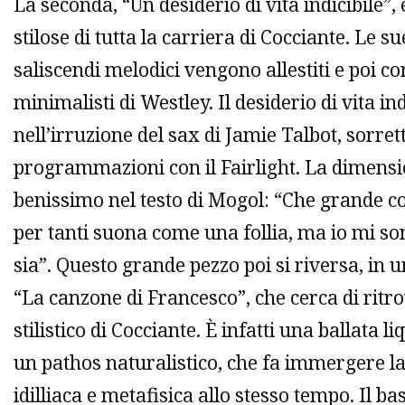
La seconda, “Un desiderio di vita indicibile”
stilose di tutta la carriera di Cocciante. Le su
saliscendi melodici vengono allestiti e poi co
minimalisti di Westley. Il desiderio di vita i
nell’irruzione del sax di Jamie Talbot, sorrett
programmazioni con il Fairlight. La dimension
benissimo nel testo di Mogol: “Che grande co
per tanti suona come una follia, ma io mi son
sia”. Questo grande pezzo poi si riversa, in 
“La canzone di Francesco”, che cerca di ritr
stilistico di Cocciante. È infatti una ballata 
un pathos naturalistico, che fa immergere l
idilliaca e metafisica allo stesso tempo. Il b