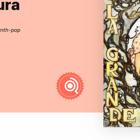
ura
ynth-pop