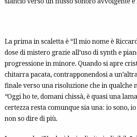
slancio verso un flusso sonoro avvolgente e 
La prima in scaletta è “Il mio nome è Ricca
dose di mistero grazie all’uso di synth e pia
progressione in minore. Quando si apre crist
chitarra pacata, contrapponendosi a un’altra 
finale verso una risoluzione che in qualche m
“
Oggi ho te, domani chissà, è quasi una lama 
certezza resta comunque sia una: io sono, io
non so dire di più.