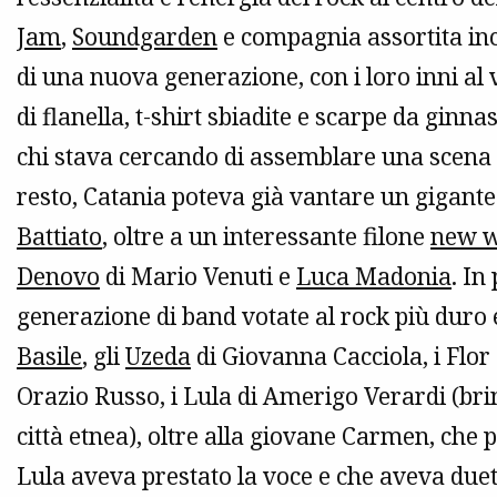
Jam
,
Soundgarden
e compagnia assortita inc
di una nuova generazione, con i loro inni al ve
di flanella, t-shirt sbiadite e scarpe da ginna
chi stava cercando di assemblare una scena 
resto, Catania poteva già vantare un gigant
Battiato
, oltre a un interessante filone
new 
Denovo
di Mario Venuti e
Luca Madonia
. In
generazione di band votate al rock più duro e
Basile
, gli
Uzeda
di Giovanna Cacciola, i Flor
Orazio Russo, i Lula di Amerigo Verardi (bri
città etnea), oltre alla giovane Carmen, che 
Lula aveva prestato la voce e che aveva duet