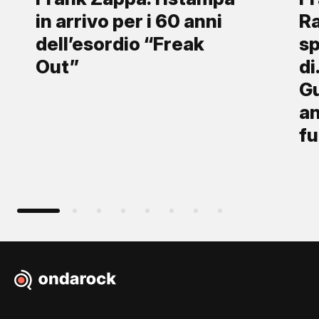
in arrivo per i 60 anni
Ra
dell’esordio “Freak
sp
Out”
di
Gu
an
fu