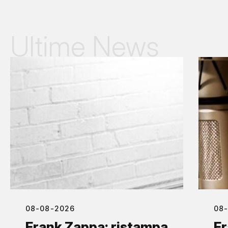
Ultime News
08-08-2026
08
Frank Zappa: ristampa
Fr