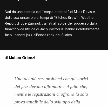
Nati da una costola del "corpo elettrico" di Miles Davis e
della sua ensemble ai tempi di "Bitches Brew", i Weather
Report di Joe Zawinul, trainati all'apice del successo dalla
funambolica ritmica di Jaco Pastorius, hanno indelebilmente
fuso i canoni jazz all'onda rock dei Sixties
di
Matteo Ortenzi
Uno dei più seri problemi che gli storici
del jazz devono affrontare è il fatto che,
mentre le registrazioni ci offrono la sola
prova tangibile dello sviluppo della