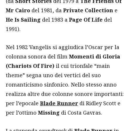
(da
Short Stories
del 1979 a
The Friends Of
Mr Cairo
del 1981, da
Private Collection
e
He Is Sailing
del 1983 a
Page Of Life
del
1991).
Nel 1982 Vangelis si aggiudica l’Oscar per la
colonna sonora del film
Momenti di Gloria
(Chariots Of Fire)
il cui trionfale “main
theme” segna uno dei vertici del suo
romanticismo sinfonico. Nello stesso anno
realizza altre due colonne sonore importanti:
per l’epocale
Blade Runner
di Ridley Scott e
per l’ottimo
Missing
di Costa Gavras.
La stupenda
soundtrack
di
Blade Runner
in