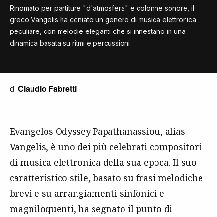
Rinomato per partiture "d'atmosfera" e colonne sonore, il
greco Vangelis ha coniato un genere di musica elettronica
peculiare, con melodie eleganti che si innestano in una
dinamica basata su ritmi e percussioni
di
Claudio Fabretti
Evangelos Odyssey Papathanassiou, alias
Vangelis, è uno dei più celebrati compositori
di musica elettronica della sua epoca. Il suo
caratteristico stile, basato su frasi melodiche
brevi e su arrangiamenti sinfonici e
magniloquenti, ha segnato il punto di