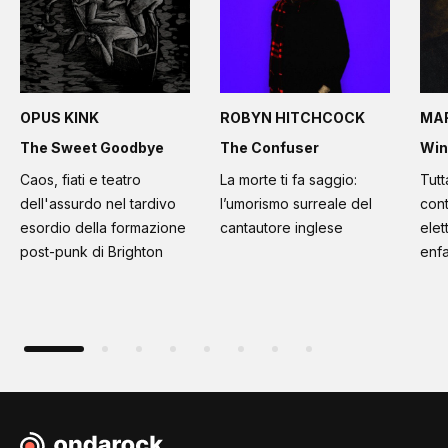
OPUS KINK
ROBYN HITCHCOCK
MA
The Sweet Goodbye
The Confuser
Win
Caos, fiati e teatro
La morte ti fa saggio:
Tutt
dell'assurdo nel tardivo
l’umorismo surreale del
cont
esordio della formazione
cantautore inglese
elet
post-punk di Brighton
enfa