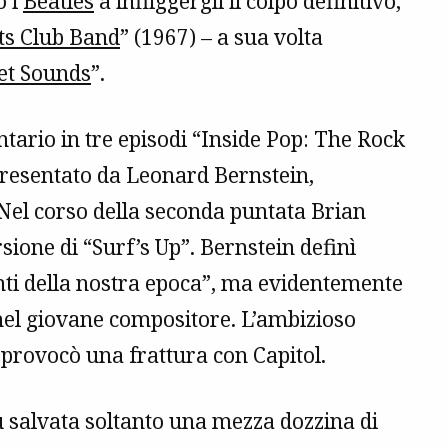
o i
Beatles
a infliggergli il colpo definitivo,
ts Club Band
” (1967) – a sua volta
et Sounds
”.
tario in tre episodi “Inside Pop: The Rock
presentato da Leonard Bernstein,
. Nel corso della seconda puntata Brian
sione di “Surf’s Up”. Bernstein definì
nti della nostra epoca”, ma evidentemente
 nel giovane compositore. L’ambizioso
 provocò una frattura con Capitol.
fu salvata soltanto una mezza dozzina di