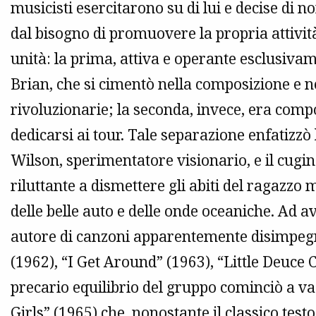
musicisti esercitarono su di lui e decise di n
dal bisogno di promuovere la propria attività
unità: la prima, attiva e operante esclusivame
Brian, che si cimentò nella composizione e ne
rivoluzionarie; la seconda, invece, era compo
dedicarsi ai tour. Tale separazione enfatizzò 
Wilson, sperimentatore visionario, e il cugi
riluttante a dismettere gli abiti del ragazzo
delle belle auto e delle onde oceaniche. Ad a
autore di canzoni apparentemente disimpegna
(1962), “I Get Around” (1963), “Little Deuce 
precario equilibrio del gruppo cominciò a vac
Girls” (1965) che, nonostante il classico test