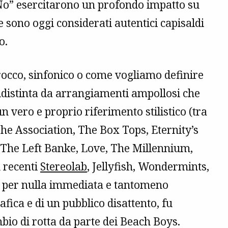
No” esercitarono un profondo impatto su
 e sono oggi considerati autentici capisaldi
o.
rocco, sinfonico o come vogliamo definire
ddistinta da arrangiamenti ampollosi che
 vero e proprio riferimento stilistico (tra
he Association, The Box Tops, Eternity’s
 The Left Banke, Love, The Millennium,
ù recenti
Stereolab
, Jellyfish, Wondermints,
a per nulla immediata e tantomeno
afica e di un pubblico disattento, fu
io di rotta da parte dei Beach Boys.