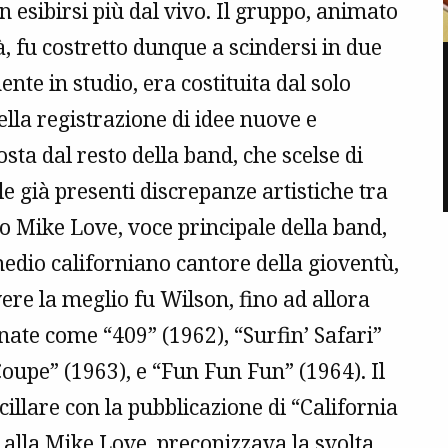
on esibirsi più dal vivo. Il gruppo, animato
, fu costretto dunque a scindersi in due
nte in studio, era costituita dal solo
lla registrazione di idee nuove e
sta dal resto della band, che scelse di
le già presenti discrepanze artistiche tra
no Mike Love, voce principale della band,
 medio californiano cantore della gioventù,
vere la meglio fu Wilson, fino ad allora
te come “409” (1962), “Surfin’ Safari”
Coupe” (1963), e “Fun Fun Fun” (1964). Il
illare con la pubblicazione di “California
o alla Mike Love, preconizzava la svolta