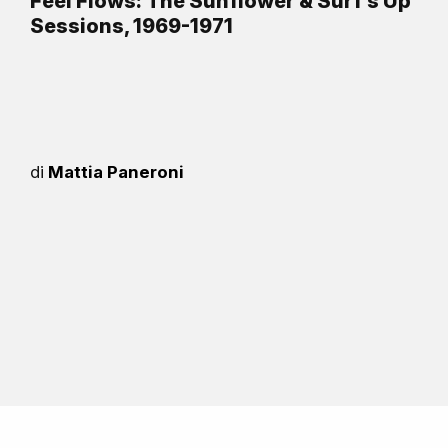
Feel Flows: The Sunflower & Surf’s Up
Sessions, 1969-1971
di
Mattia Paneroni