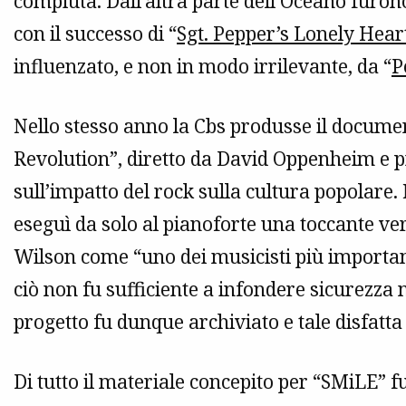
compiuta. Dall’altra parte dell’Oceano furon
con il successo di “
Sgt. Pepper’s Lonely Hear
influenzato, e non in modo irrilevante, da “
P
Nello stesso anno la Cbs produsse il documen
Revolution”, diretto da David Oppenheim e 
sull’impatto del rock sulla cultura popolare
eseguì da solo al pianoforte una toccante ver
Wilson come “uno dei musicisti più importa
ciò non fu sufficiente a infondere sicurezza
progetto fu dunque archiviato e tale disfatta
Di tutto il materiale concepito per “SMiLE” 