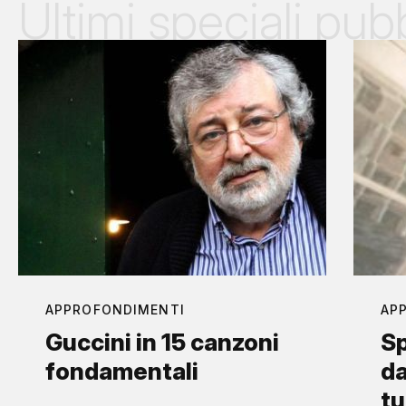
Ultimi speciali pubb
APPROFONDIMENTI
AP
Guccini in 15 canzoni
Sp
fondamentali
da
tu