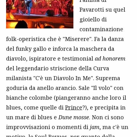
Pavarotti su quel
gioiello di
contaminazione
folk-operistica che è "Miserere". Fa la danza
del funky gallo e inforca la maschera da
diavolo, ispiratore e testimonial
ad honorem
del leggendario striscione della Curva
milanista "C'è un Diavolo In Me". Suprema
goduria da anello arancio. Sale "Il volo" con
bianche colombe (piangeranno anche loro il
blues, come quelle di
Prince
?), e precipita in
un mare di blues e
Dune mosse
. Non ci sono
improvvisazioni o momenti di
jam
, ma c'è un
motivo, le Soul Revues, per quanto della