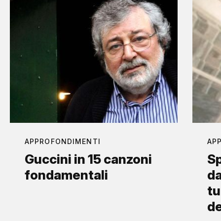
APPROFONDIMENTI
AP
Guccini in 15 canzoni
Sp
fondamentali
da
tu
d