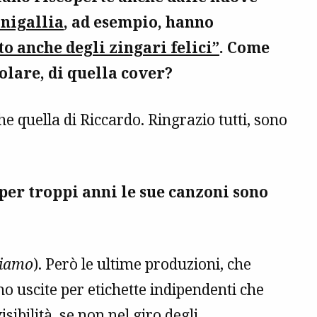
inigallia
, ad esempio, hanno
to anche degli zingari felici”
. Come
colare, di quella cover?
che quella di Riccardo. Ringrazio tutti, sono
er troppi anni le sue canzoni sono
diamo
). Però le ultime produzioni, che
 uscite per etichette indipendenti che
ibilità, se non nel giro degli