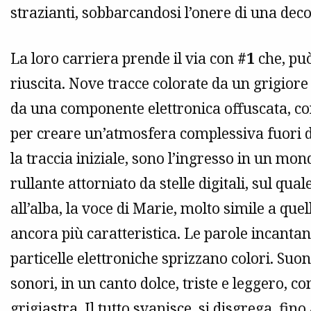
strazianti, sobbarcandosi l’onere di una dec
La loro carriera prende il via con
#1
che, può
riuscita. Nove tracce colorate da un grigio
da una componente elettronica offuscata, con 
per creare un’atmosfera complessiva fuori d
la traccia iniziale, sono l’ingresso in un mo
rullante attorniato da stelle digitali, sul qua
all’alba, la voce di Marie, molto simile a que
ancora più caratteristica. Le parole incantan
particelle elettroniche sprizzano colori. Suon
sonori, in un canto dolce, triste e leggero, c
grigiastra. Il tutto svanisce, si disgrega, fi