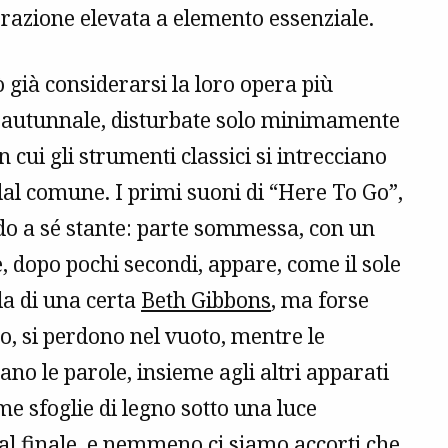
orazione elevata a elemento essenziale.
 già considerarsi la loro opera più
re autunnale, disturbate solo minimamente
cui gli strumenti classici si intrecciano
al comune. I primi suoni di “Here To Go”,
ndo a sé stante: parte sommessa, con un
le, dopo pochi secondi, appare, come il sole
lla di una certa
Beth Gibbons
, ma forse
o, si perdono nel vuoto, mentre le
ano le parole, insieme agli altri apparati
ome sfoglie di legno sotto una luce
no al finale, e nemmeno ci siamo accorti che