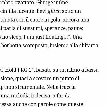
timbro ovattato. Giunge infine
ntilla lucente: lievi
glitch
sotto un
uonata con il cuore in gola, ancora una
Si parla di sussurri, speranze, paure:
 no sleep, I am just floating…”. Una
, borbotta scomposta, insieme alla chitarra
PG Hold PRG.1”, basato su un ritmo a bassa
isione, quasi a scovare un punto di
rip-hop strumentale. Nella traccia
 una melodia indecisa, a far da
pressa anche con parole come queste