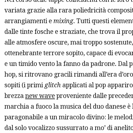
variata grazie alla rara poliedricità compos
arrangiamenti e
mixing
. Tutti questi elemen
dalle tinte fosche e straziate, che trova il 
alle atmosfere oscure, mai troppo sostenut
ottenebrante terrore sopito, capace di evocar
e un timido vento la fanno da padrone. Dal punt
hop, si ritrovano gracili rimandi all’era d’or
sopiti (i primi
glitch
applicati al pop appariro
brezza
new wave
proveniente dalle preceden
marchia a fuoco la musica del duo danese è 
paragonabile a un miracolo divino: le melod
dal solo vocalizzo sussurrato a mo’ di anelit