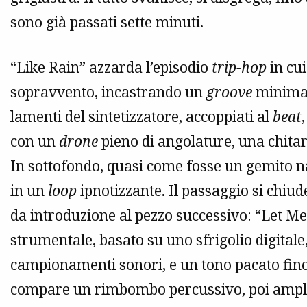
sono già passati sette minuti.
“Like Rain” azzarda l’episodio
trip-hop
in cu
sopravvento, incastrando un
groove
minimale
lamenti del sintetizzatore, accoppiati al
beat
con un
drone
pieno di angolature, una chitarr
In sottofondo, quasi come fosse un gemito nas
in un
loop
ipnotizzante. Il passaggio si chi
da introduzione al pezzo successivo: “Let M
strumentale, basato su uno sfrigolio digitale,
campionamenti sonori, e un tono pacato fino
compare un rimbombo percussivo, poi ampl