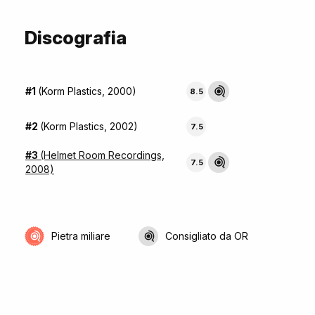
Discografia
#1
(Korm Plastics, 2000)
8.5
#2
(Korm Plastics, 2002)
7.5
#3
(Helmet Room Recordings,
7.5
2008)
Pietra miliare
Consigliato da OR