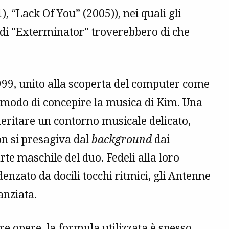
, “Lack Of You” (2005)), nei quali gli
di "Exterminator" troverebbero di che
999, unito alla scoperta del computer come
l modo di concepire la musica di Kim. Una
eritare un contorno musicale delicato,
on si presagiva dal
background
dai
te maschile del duo. Fedeli alla loro
zato da docili tocchi ritmici, gli Antenne
anziata.
tre opere, la formula utilizzata è spesso