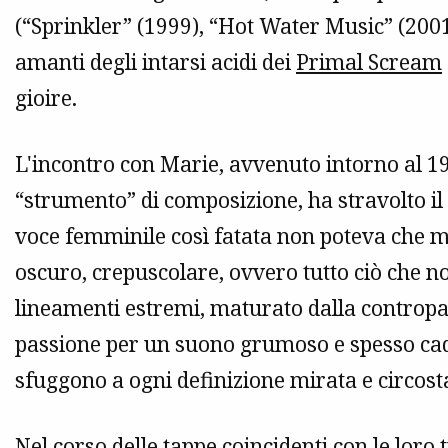
(“Sprinkler” (1999), “Hot Water Music” (2001)
amanti degli intarsi acidi dei
Primal Scream
gioire.
L'incontro con Marie, avvenuto intorno al 1
“strumento” di composizione, ha stravolto i
voce femminile così fatata non poteva che m
oscuro, crepuscolare, ovvero tutto ciò che n
lineamenti estremi, maturato dalla contropar
passione per un suono grumoso e spesso caden
sfuggono a ogni definizione mirata e circost
Nel corso delle tappe coincidenti con le loro 