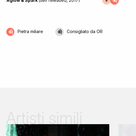
Aglow & Spark
(self released, 2017)
8
Pietra miliare
Consigliato da OR
Artisti simili