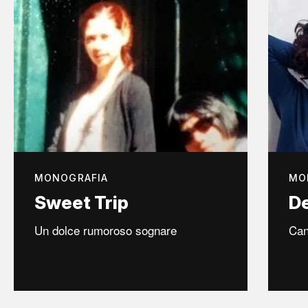
MONOGRAFIA
MO
Sweet Trip
D
Un dolce rumoroso sognare
Can