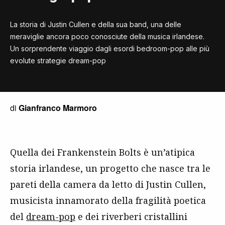
La storia di Justin Cullen e della sua band, una delle
meraviglie ancora poco conosciute della musica irlandese.
Un sorprendente viaggio dagli esordi bedroom-pop alle più
evolute strategie dream-pop
di
Gianfranco Marmoro
Quella dei Frankenstein Bolts è un’atipica
storia irlandese, un progetto che nasce tra le
pareti della camera da letto di Justin Cullen,
musicista innamorato della fragilità poetica
del
dream-pop
e dei riverberi cristallini