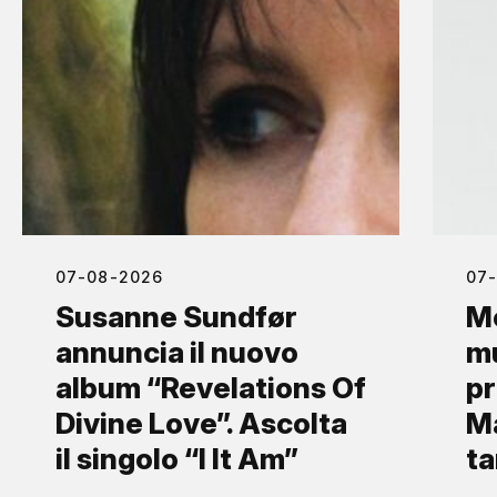
07-08-2026
07
Susanne Sundfør
Mo
annuncia il nuovo
mu
album “Revelations Of
pr
Divine Love”. Ascolta
Ma
il singolo “I It Am”
ta