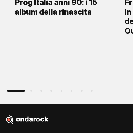
Prog Italia anni 90: i 15
Fr
album della rinascita
in
de
O