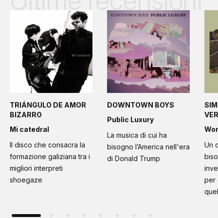
Ultime recensioni
TRIÁNGULO DE AMOR
DOWNTOWN BOYS
SIM
BIZARRO
VE
Public Luxury
Mi catedral
Wo
La musica di cui ha
Il disco che consacra la
Un c
bisogno l’America nell'era
formazione galiziana tra i
bis
di Donald Trump
migliori interpreti
inve
shoegaze
per
quel