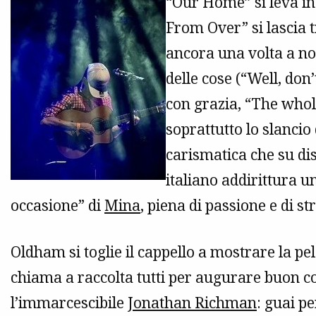
“Our Home” si leva in 
From Over” si lascia t
ancora una volta a no
delle cose (“Well, don
con grazia, “The whol
soprattutto lo slancio
carismatica che su dis
italiano addirittura u
occasione” di
Mina
, piena di passione e di s
Oldham si toglie il cappello a mostrare la pe
chiama a raccolta tutti per augurare buon co
l’immarcescibile
Jonathan Richman
: guai p