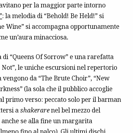
gravitano per la maggior parte intorno
”
: la melodia di “Behold! Be Held!” si
f The Wine” si accompagna opportunamente
sume un’aura minacciosa.
a di “Queens Of Sorrow” e una rarefatta
r Not”, le uniche escursioni nel repertorio
am vengono da “The Brute Choir”, “New
rkness” (la sola che il pubblico accoglie
al primo verso: peccato solo per il barman
tersi a
shakerare
nel bel mezzo del
… anche se alla fine un margarita
lmeno fino al palco). Gli ultimi dischi