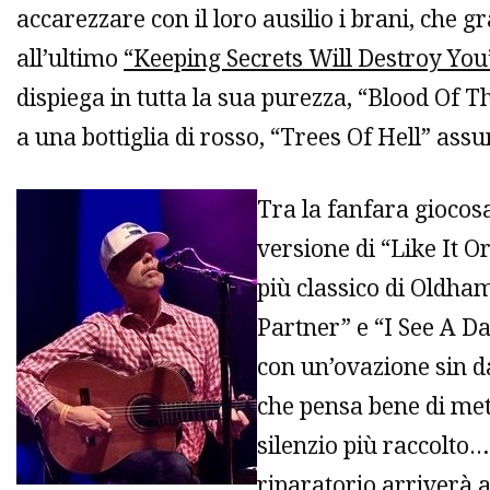
accarezzare con il loro ausilio i brani, che 
all’ultimo
“Keeping Secrets Will Destroy You
dispiega in tutta la sua purezza, “Blood O
a una bottiglia di rosso, “Trees Of Hell” as
Tra la fanfara giocos
versione di “Like It O
più classico di Oldh
Partner” e “I See A Da
con un’ovazione sin d
che pensa bene di met
silenzio più raccolto
riparatorio arriverà a