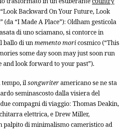
o trasformato in un esuberante
country
te “Look Backward On Your Future, Look
 (da “I Made A Place”): Oldham gesticola
vasata di uno sciamano, si contorce in
l ballo di un
memento mori
cosmico (“This
mories some day soon may just soon run
e and look forward to your past”).
 tempo, il
songwriter
americano se ne sta
uardo seminascosto dalla visiera del
lo due compagni di viaggio: Thomas Deakin,
 chitarra elettrica, e Drew Miller,
un palpito di minimalismo cameristico ad