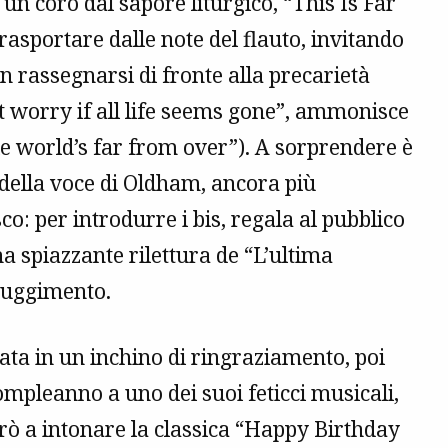
un coro dal sapore liturgico, “This Is Far
rasportare dalle note del flauto, invitando
n rassegnarsi di fronte alla precarietà
’t worry if all life seems gone”, ammonisce
e world’s far from over”). A sorprendere è
 della voce di Oldham, ancora più
co: per introdurre i bis, regala al pubblico
na spiazzante rilettura de “L’ultima
truggimento.
lata in un inchino di ringraziamento, poi
mpleanno a uno dei suoi feticci musicali,
erò a intonare la classica “Happy Birthday