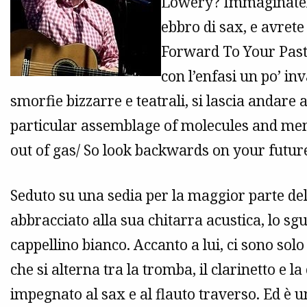
Lowery? Immaginatel
ebbro di sax, e avre
Forward To Your Past”
con l’enfasi un po’ in
smorfie bizzarre e teatrali, si lascia andare a
particular assemblage of molecules and me
out of gas/ So look backwards on your futur
Seduto su una sedia per la maggior parte del
abbracciato alla sua chitarra acustica, lo sg
cappellino bianco. Accanto a lui, ci sono so
che si alterna tra la tromba, il clarinetto e la
impegnato al sax e al flauto traverso. Ed è 