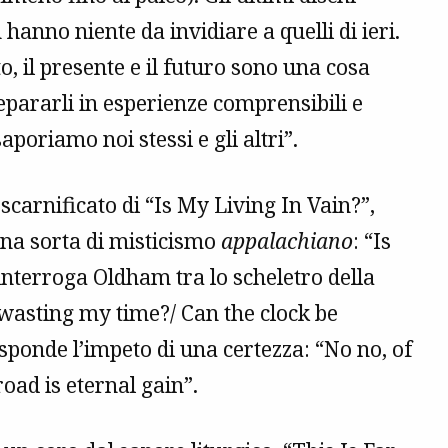
hanno niente da invidiare a quelli di ieri.
to, il presente e il futuro sono una cosa
separarli in esperienze comprensibili e
poriamo noi stessi e gli altri”.
 scarnificato di “Is My Living In Vain?”,
 una sorta di misticismo
appalachiano
: “Is
 interroga Oldham tra lo scheletro della
I wasting my time?/ Can the clock be
isponde l’impeto di una certezza: “No no, of
road is eternal gain”.