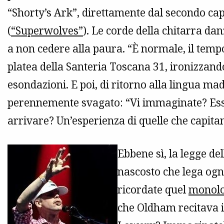
“Shorty’s Ark”, direttamente dal secondo cap
(
“Superwolves”
). Le corde della chitarra danz
a non cedere alla paura. “È normale, il tempo?
platea della Santeria Toscana 31, ironizzand
esondazioni. E poi, di ritorno alla lingua ma
perennemente svagato: “Vi immaginate? Esser
arrivare? Un’esperienza di quelle che capitan
Ebbene sì, la legge d
nascosto che lega ogni 
ricordate quel
monol
che Oldham recitava 