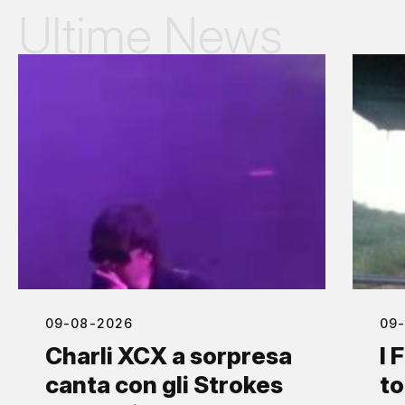
Ultime News
09-08-2026
09
Charli XCX a sorpresa
I 
canta con gli Strokes
to