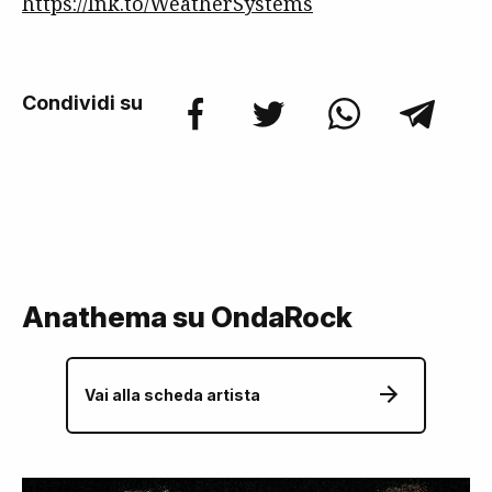
https://lnk.to/WeatherSystems
Condividi su
Anathema su OndaRock
Vai alla scheda artista