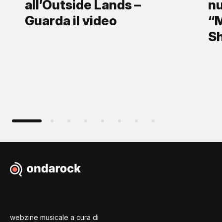
all’Outside Lands –
nu
Guarda il video
“M
S
webzine musicale a cura di