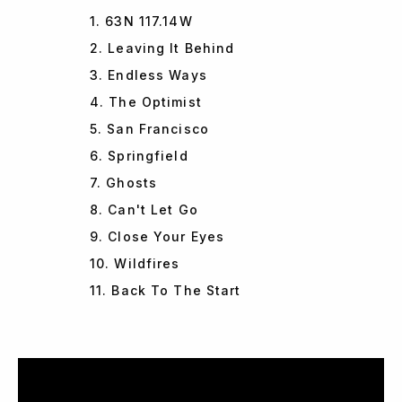
1. 63N 117.14W
2. Leaving It Behind
3. Endless Ways
4. The Optimist
5. San Francisco
6. Springfield
7. Ghosts
8. Can't Let Go
9. Close Your Eyes
10. Wildfires
11. Back To The Start