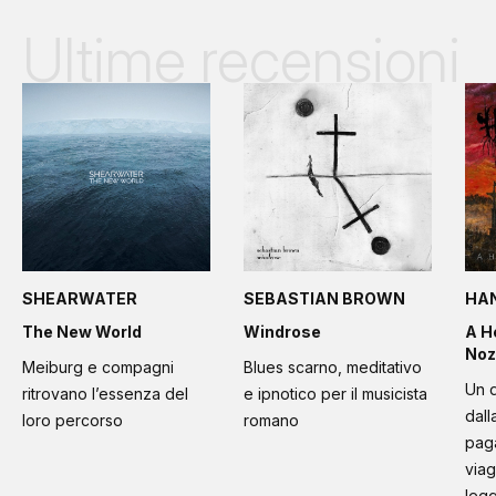
Ultime recensioni
SHEARWATER
SEBASTIAN BROWN
HA
The New World
Windrose
A H
Noz
Meiburg e compagni
Blues scarno, meditativo
Un d
ritrovano l’essenza del
e ipnotico per il musicista
dall
loro percorso
romano
paga
viag
leg