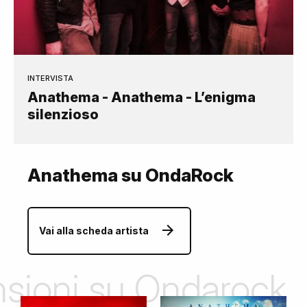
INTERVISTA
Anathema - Anathema - L’enigma
silenzioso
Anathema su OndaRock
Vai alla scheda artista
ensioni su Ondarock