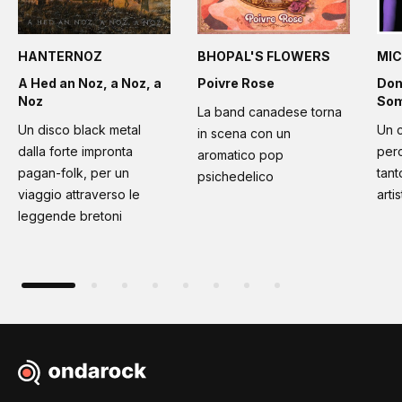
HANTERNOZ
BHOPAL'S FLOWERS
MIC
A Hed an Noz, a Noz, a
Poivre Rose
Don
Noz
Som
La band canadese torna
Un disco black metal
Un 
in scena con un
dalla forte impronta
per
aromatico pop
pagan-folk, per un
tant
psichedelico
viaggio attraverso le
artis
leggende bretoni