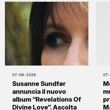
07-08-2026
07
Susanne Sundfør
Mo
annuncia il nuovo
mu
album “Revelations Of
pr
Divine Love”. Ascolta
Ma