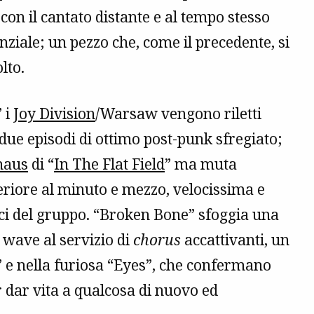
con il cantato distante e al tempo stesso
ziale; un pezzo che, come il precedente, si
lto.
 i
Joy Division
/Warsaw vengono riletti
 due episodi di ottimo post-punk sfregiato;
haus
di “
In The Flat Field
” ma muta
eriore al minuto e mezzo, velocissima e
ici del gruppo. “Broken Bone” sfoggia una
 wave al servizio di
chorus
accattivanti, un
” e nella furiosa “Eyes”, che confermano
 dar vita a qualcosa di nuovo ed