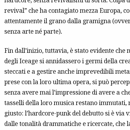
hardcore, senza revivalismi di sorta. Colpa
revival” che ha contagiato mezza Europa, co
attentamente il grano dalla gramigna (ovvero
senza arte né parte).
Fin dall’inizio, tuttavia, è stato evidente ch
degli Iceage si annidassero i germi della crea
steccati e a gestire anche imprevedibili meta
prese con la loro ultima opera, si può perc
senza avere mai l’impressione di avere a che
tasselli della loro musica restano immutati, 
giusto: l’hardcore-punk del debutto si è vi
dalle tonalità drammatiche e ricercate, che l