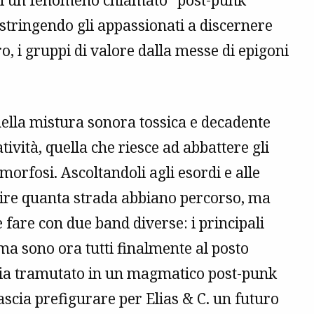
 di un fenomeno chiamato “post-punk
stringendo gli appassionati a discernere
, i gruppi di valore dalla messe di epigoni
e nella mistura sonora tossica e decadente
tività, quella che riesce ad abbattere gli
morfosi. Ascoltandoli agli esordi e alle
epire quanta strada abbiano percorso, ma
 fare con due band diverse: i principali
ma sono ora tutti finalmente al posto
a via tramutato in un magmatico post-punk
ascia prefigurare per Elias & C. un futuro