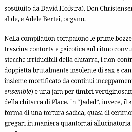
sostituito da David Hofstra), Don Christensen,
slide, e Adele Bertei, organo.
Nella compilation compaiono le prime bozze d
trascina contorta e psicotica sul ritmo convuls
stecche irriducibili della chitarra, i non-cont
doppietta brutalmente insolente di sax e can
insieme mortificato da continui inceppament
ensemble
) e una jam per timbri vertiginosam
della chitarra di Place. In “Jaded”, invece, i
forma di una tortura sadica, quasi di cerimon
gregari in maniera quantomai allucinatoria e