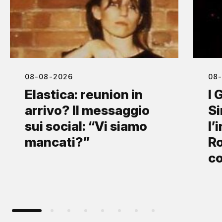
08-08-2026
08
Elastica: reunion in
I 
arrivo? Il messaggio
S
sui social: “Vi siamo
l’
mancati?”
Ro
co