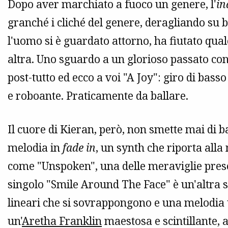
Dopo aver marchiato a fuoco un genere, l'
in
granché i cliché del genere, deragliando su 
l'uomo si è guardato attorno, ha fiutato qual
altra. Uno sguardo a un glorioso passato con 
post-tutto ed ecco a voi "A Joy": giro di bass
e roboante. Praticamente da ballare.
Il cuore di Kieran, però, non smette mai di b
melodia in
fade in
, un synth che riporta all
come "Unspoken", una delle meraviglie prese
singolo "Smile Around The Face" è un'altra 
lineari che si sovrappongono e una melodia 
un'
Aretha Franklin
maestosa e scintillante,