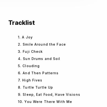
Tracklist
1. A Joy
2. Smile Around the Face
3. Fuji Check
4. Sun Drums and Soil
5. Clouding
6. And Then Patterns
7. High Fives
8. Turtle Turtle Up
9. Sleep, Eat Food, Have Visions
10. You Were There With Me