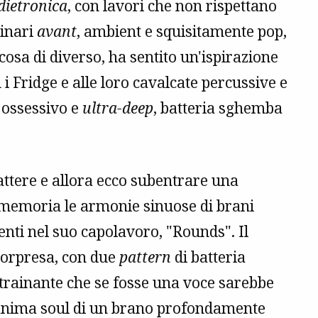
dietronica
, con lavori che non rispettano
binari
avant
, ambient e squisitamente pop,
cosa di diverso, ha sentito un'ispirazione
i Fridge e alle loro cavalcate percussive e
o ossessivo e
ultra-deep
, batteria sghemba
attere e allora ecco subentrare una
a memoria le armonie sinuose di brani
nti nel suo capolavoro, "Rounds". Il
sorpresa, con due
pattern
di batteria
trainante che se fosse una voce sarebbe
 anima soul di un brano profondamente