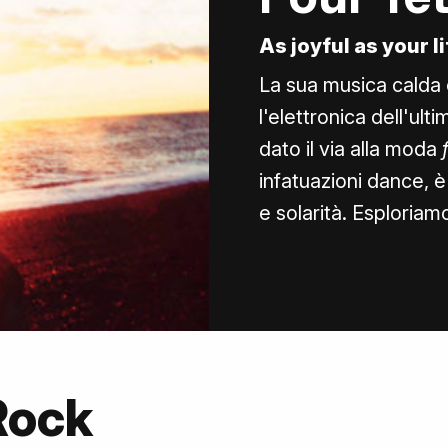
As joyful as your li
La sua musica calda e
l'elettronica dell'ult
dato il via alla moda
infatuazioni dance, è
e solarità. Esploriam
Rock