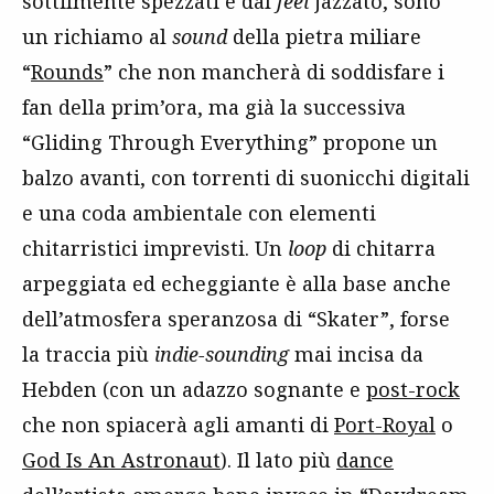
sottilmente spezzati e dal
feel
jazzato, sono
un richiamo al
sound
della pietra miliare
“
Rounds
” che non mancherà di soddisfare i
fan della prim’ora, ma già la successiva
“Gliding Through Everything” propone un
balzo avanti, con torrenti di suonicchi digitali
e una coda ambientale con elementi
chitarristici imprevisti. Un
loop
di chitarra
arpeggiata ed echeggiante è alla base anche
dell’atmosfera speranzosa di “Skater”, forse
la traccia più
indie-sounding
mai incisa da
Hebden (con un adazzo sognante e
post-rock
che non spiacerà agli amanti di
Port-Royal
o
God Is An Astronaut
). Il lato più
dance