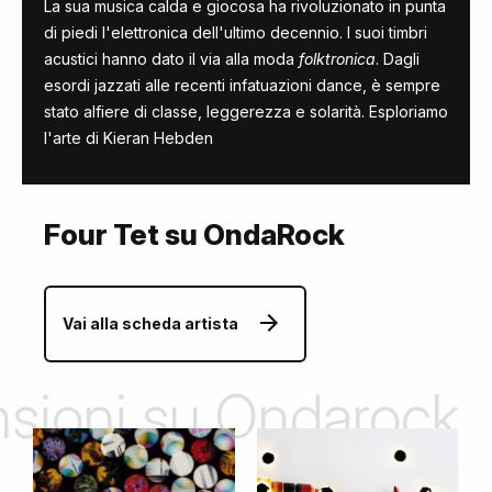
La sua musica calda e giocosa ha rivoluzionato in punta
di piedi l'elettronica dell'ultimo decennio. I suoi timbri
acustici hanno dato il via alla moda
folktronica
. Dagli
esordi jazzati alle recenti infatuazioni dance, è sempre
stato alfiere di classe, leggerezza e solarità. Esploriamo
l'arte di Kieran Hebden
Four Tet su OndaRock
Vai alla scheda artista
ensioni su Ondarock