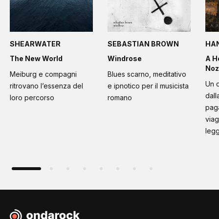
SHEARWATER
SEBASTIAN BROWN
HA
The New World
Windrose
A H
Noz
Meiburg e compagni
Blues scarno, meditativo
Un d
ritrovano l’essenza del
e ipnotico per il musicista
dall
loro percorso
romano
paga
viag
leg