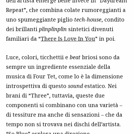
dell’artista emerge bene invece in “Daydream
Repeat”, che combina colate rumoreggianti a
uno spumeggiante piglio
tech-house
, condito
dei brillanti
plinplinplìn
sintetici divenuti
familiari da “
There Is Love In You
” in poi.
Luce, colori, ticchettii e
beat
briosi sono da
sempre un ingrediente essenziale della
musica di Four Tet, come lo è la dimensione
introspettiva di questo
sound
estatico. Nei
brani di “Three”, tuttavia, queste due
componenti si combinano con una varietà –
di tessiture ma anche di sensazioni – che da
tempo non si trovava nei dischi dell’artista.
“So Blue” esplora una direzione