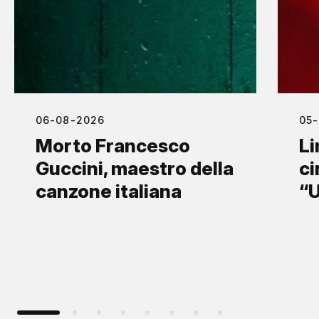
06-08-2026
05
Morto Francesco
Li
Guccini, maestro della
ci
canzone italiana
“U