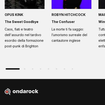
OPUS KINK
ROBYN HITCHCOCK
MA
The Sweet Goodbye
The Confuser
Win
Caos, fiati e teatro
La morte ti fa saggio:
Tutt
dell'assurdo nel tardivo
l’umorismo surreale del
cont
esordio della formazione
cantautore inglese
elet
post-punk di Brighton
enfa