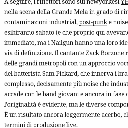
A seguire, i riflettori sono sui newyorkesi
Y
nella scena della Grande Mela in grado di rin
contaminazioni industrial,
post-punk
e noise
esibiranno sabato (e che proprio qui avevano
immediato, ma i Nailgun hanno una loro ident
via di definizione. Il cantante Zack Borzone r
delle grandi metropoli con un approccio vocal
del batterista Sam Pickard, che innerva i bran
complesso, decisamente più noise che indust
accade con le band giovani e ancora in fase di
l’originalità è evidente, ma le diverse compo
È un risultato ancora leggermente acerbo, c
termini di produzione live.