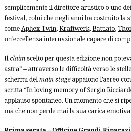
semplicemente il direttore artistico o uno de
festival, colui che negli anni ha costruito la
come
Aphex Twin
,
Kraftwerk
,
Battiato
,
Tho
un’eccellenza internazionale capace di compe
Il
claim
scelto per questa edizione non potev
astra” – attraverso le difficoltà verso le stel
schermi del
main stage
appaiono l’aereo con i
scritta “In loving memory of Sergio Ricciardo
applauso spontaneo. Un momento che si ripete
ma che non perde mai la sua carica emotiva
Prima serata – Officine Grandi Riparaz