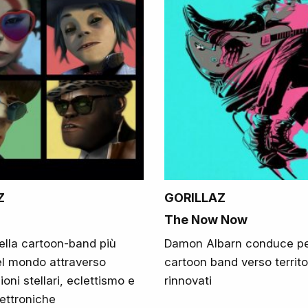
Z
GORILLAZ
The Now Now
 della cartoon-band più
Damon Albarn conduce pe
l mondo attraverso
cartoon band verso territor
ioni stellari, eclettismo e
rinnovati
lettroniche