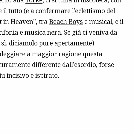
ento alla
Yorke
, ci si tuffa in discoteca, con
 il tutto (e a confermare l’eclettismo del
st in Heaven”, tra
Beach Boys
e musical, e il
fonia e musica nera. Se già ci veniva da
e sì, diciamolo pure apertamente)
aldeggiare a maggior ragione questa
curamente differente dall’esordio, forse
incisivo e ispirato.