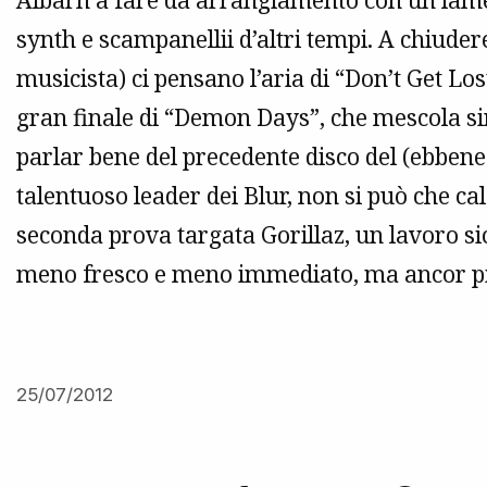
Albarn a fare da arrangiamento con un lam
synth e scampanellii d’altri tempi. A chiudere
musicista) ci pensano l’aria di “Don’t Get Lo
gran finale di “Demon Days”, che mescola sin
parlar bene del precedente disco del (ebben
talentuoso leader dei Blur, non si può che c
seconda prova targata Gorillaz, un lavoro si
meno fresco e meno immediato, ma ancor più 
25/07/2012