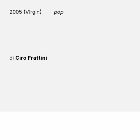
2005 (Virgin)
pop
di
Ciro Frattini