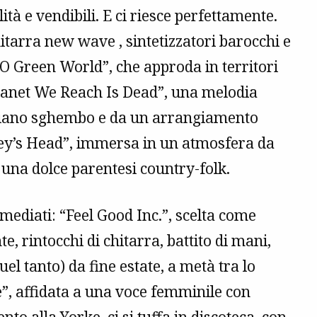
ità e vendibili. E ci riesce perfettamente.
tarra new wave , sintetizzatori barocchi e
 “O Green World”, che approda in territori
Planet We Reach Is Dead”, una melodia
n piano sghembo e da un arrangiamento
ey’s Head”, immersa in un atmosfera da
 una dolce parentesi country-folk.
mediati: “Feel Good Inc.”, scelta come
e, rintocchi di chitarra, battito di mani,
uel tanto) da fine estate, a metà tra lo
e”, affidata a una voce femminile con