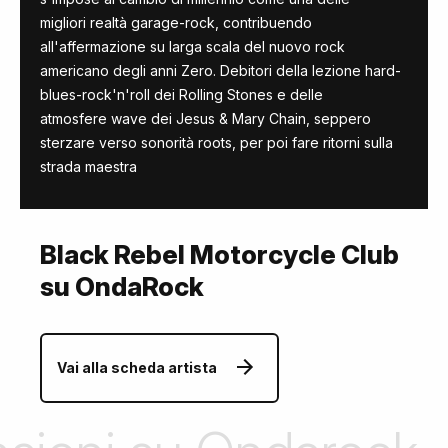
migliori realtà garage-rock, contribuendo
all'affermazione su larga scala del nuovo rock
americano degli anni Zero. Debitori della lezione hard-
blues-rock'n'roll dei Rolling Stones e delle
atmosfere wave dei Jesus & Mary Chain, seppero
sterzare verso sonorità roots, per poi fare ritorni sulla
strada maestra
Black Rebel Motorcycle Club
su OndaRock
Vai alla scheda artista