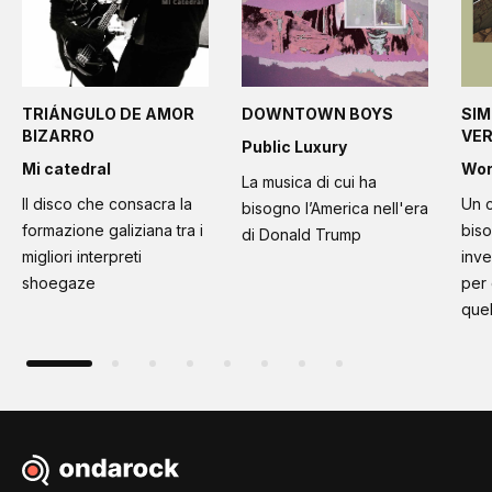
TRIÁNGULO DE AMOR
DOWNTOWN BOYS
SIM
BIZARRO
VE
Public Luxury
Mi catedral
Wo
La musica di cui ha
Il disco che consacra la
Un c
bisogno l’America nell'era
formazione galiziana tra i
bis
di Donald Trump
migliori interpreti
inve
shoegaze
per
quel