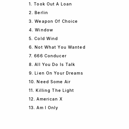
1. Took Out A Loan
2. Berlin
3. Weapon Of Choice
4. Window
5. Cold Wind
6. Not What You Wanted
7. 666 Conducer
8. All You Do Is Talk
9. Lien On Your Dreams
10. Need Some Air
11. Killing The Light
12. American X
13. Am I Only