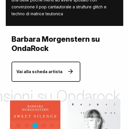
convinzione il pop cantautorale a strutture glitch e
techno di matrice teutonica
Barbara Morgenstern su
OndaRock
Vai alla scheda artista
ensioni su Ondarock