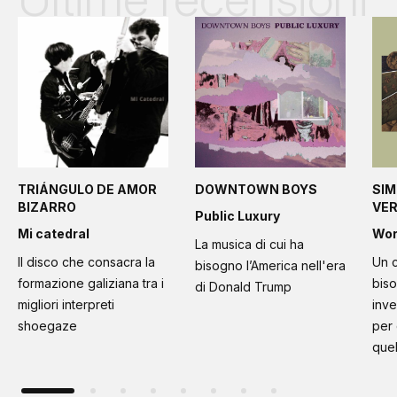
TRIÁNGULO DE AMOR
DOWNTOWN BOYS
SIM
BIZARRO
VE
Public Luxury
Mi catedral
Wo
La musica di cui ha
Il disco che consacra la
Un c
bisogno l’America nell'era
formazione galiziana tra i
bis
di Donald Trump
migliori interpreti
inve
shoegaze
per
quel