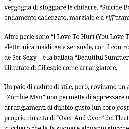
vergogna di sfoggiare le chitarre, “Suicide B
andamento cadenzato, marziale e a
riff
titani
Altre perle sono “I Love To Hurt (You Love T
elettronica insidiosa e sensuale, con il cont
de Ser Sexy – e la ballata “Beautiful Summer
illimitate di Gillespie come arrangiatore.
Un paio di cadute di stile, però, rovinano u
“Zombie Man” non permette di apprezzare un 
arrangiamenti di dubbio gusto (un coro
gos
proprio riuscita di “Over And Over” dei
Flee
zucchero che la fa suonare alquanto stucche