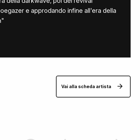
a della darkwave, poi del revival
hoegazer e approdando infine all'era della
n"
Vai alla scheda artista