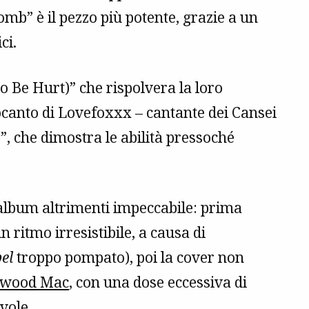
omb” è il pezzo più potente, grazie a un
ci.
o Be Hurt)” che rispolvera la loro
rocanto di Lovefoxxx – cantante dei Cansei
”, che dimostra le abilità pressoché
n album altrimenti impeccabile: prima
ritmo irresistibile, a causa di
pel
troppo pompato), poi la cover non
twood Mac
, con una dose eccessiva di
vole.