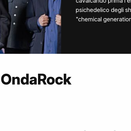
cavalcando prima l'er
psichedelico degli s
"chemical generatio
u OndaRock