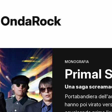
u OndaRock
MONOGRAFIA
Primal 
Una saga screama
Portabandiera dell'ac
hanno poi virato ver